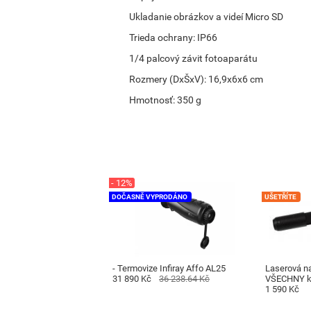
Ukladanie obrázkov a videí
Micro SD
Trieda ochrany: IP66
1/4 palcový závit fotoaparátu
Rozmery (DxŠxV): 16,9x6x6 cm
Hmotnosť: 350 g
- 12%
DOČASNĚ VYPRODÁNO
UŠETŘÍTE
- Termovize Infiray Affo AL25
Laserová na
31 890 Kč
36 238.64 Kč
VŠECHNY ka
1 590 Kč