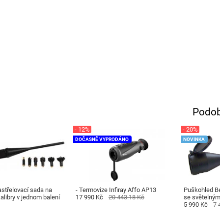
Podob
- 12%
- 20%
DOČASNĚ VYPRODÁNO
NOVINKA
střelovací sada na
- Termovize Infiray Affo AP13
Puškohled B
libry v jednom balení
17 990 Kč
20 443.18 Kč
se světelný
5 990 Kč
7 