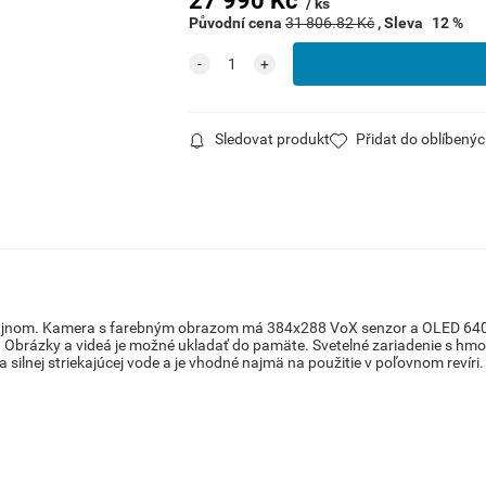
27 990
Kč
ks
Původní cena
31 806.82
Kč
Sleva
12
%
Sledovat produkt
Přidat do oblíbený
ajnom.
Kamera s farebným obrazom má 384x288 VoX senzor a OLED 640x4
.
Obrázky a videá je možné ukladať do pamäte.
Svetelné zariadenie s hm
 silnej striekajúcej vode a je vhodné najmä na použitie v poľovnom revíri.