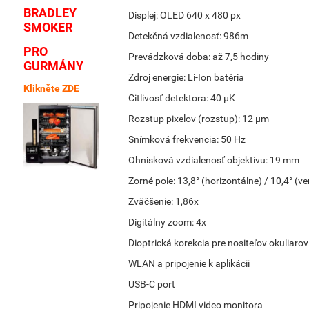
BRADLEY
Displej: OLED 640 x 480 px
SMOKER
Detekčná vzdialenosť: 986m
PRO
Prevádzková doba: až 7,5 hodiny
GURMÁNY
Zdroj energie: Li-Ion batéria
Klikněte ZDE
Citlivosť detektora: 40 µK
Rozstup pixelov (rozstup): 12 µm
Snímková frekvencia: 50 Hz
Ohnisková vzdialenosť objektívu: 19 mm
Zorné pole: 13,8° (horizontálne) / 10,4° (ve
Zväčšenie: 1,86x
Digitálny zoom: 4x
Dioptrická korekcia pre nositeľov okuliarov
WLAN a pripojenie k aplikácii
USB-C port
Pripojenie HDMI video monitora