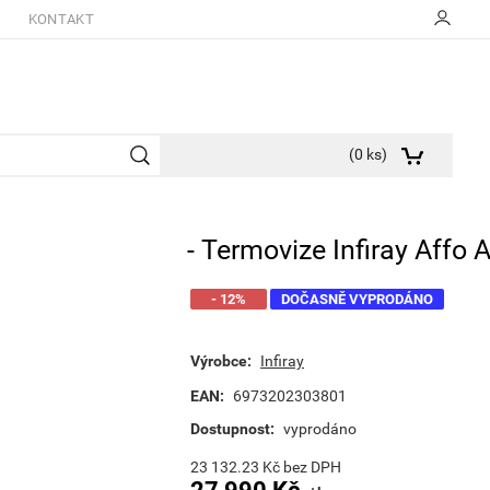
KONTAKT
(
0
ks)
- Termovize Infiray Affo 
- 12%
DOČASNĚ VYPRODÁNO
Výrobce:
Infiray
EAN:
6973202303801
Dostupnost:
vyprodáno
23 132.23
Kč
bez DPH