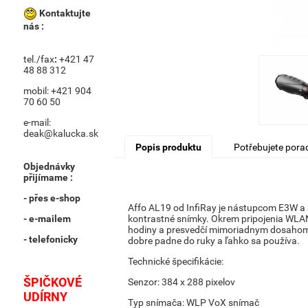
Kontaktujte
nás :
tel./fax
:
+421 47
48 88 312
mobil: +421 904
70 60 50
e-mail:
deak@kalucka.sk
Popis produktu
Potřebujete porad
Objednávky
přijímame :
- přes e-shop
Affo AL19 od InfiRay je nástupcom E3W a 
- e-mailem
kontrastné snímky.
Okrem pripojenia WLAN
hodiny a presvedčí mimoriadnym dosaho
- telefonicky
dobre padne do ruky a ľahko sa používa.
Technické špecifikácie:
ŠPIČKOVÉ
Senzor: 384 x 288 pixelov
UDÍRNY
Typ snímača: WLP VoX snímač